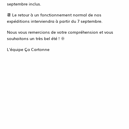
Accéder à la page de connexion
septembre inclus.
Tout refuser
ACCEPTER TOUT
📆 Le retour à un fonctionnement normal de nos
expéditions interviendra à partir du 7 septembre.
Nous vous remercions de votre compréhension et vous
souhaitons un très bel été ! 🌞
L'équipe Ça Cartonne
100 POCHETTES
MATELASSÉES 240X330 / G
N° 7