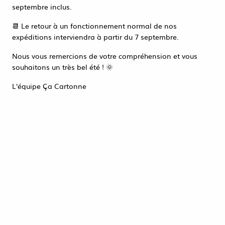
Accéder à la page de connexion
septembre inclus.
Tout refuser
ACCEPTER TOUT
📆 Le retour à un fonctionnement normal de nos
expéditions interviendra à partir du 7 septembre.
Nous vous remercions de votre compréhension et vous
souhaitons un très bel été ! 🌞
L'équipe Ça Cartonne
50 BOITES RANGEMENT
ECRU 400X240X110
43
,
75
€
HT
Réf. :
CE590333