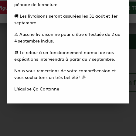
Réf. :
AP102388
période de fermeture.
igurer
Tout refuser
ACCEPTER T
Pochette d'étiquettes confiture. 9
Vous recevrez alors un e-mail pour créer votre
🚚 Les livraisons seront assurées les 31 août et 1er
nouveau mot de passe en quelques secondes.
septembre.
Vendu par :
5
⚠️ Aucune livraison ne pourra être effectuée du 2 au
Accéder à la page de connexion
4 septembre inclus.
📆 Le retour à un fonctionnement normal de nos
Soit un total de
5
,
00
€
HT
expéditions interviendra à partir du 7 septembre.
Nous vous remercions de votre compréhension et
vous souhaitons un très bel été ! 🌞
Livraison offerte en 
L'équipe Ça Cartonne