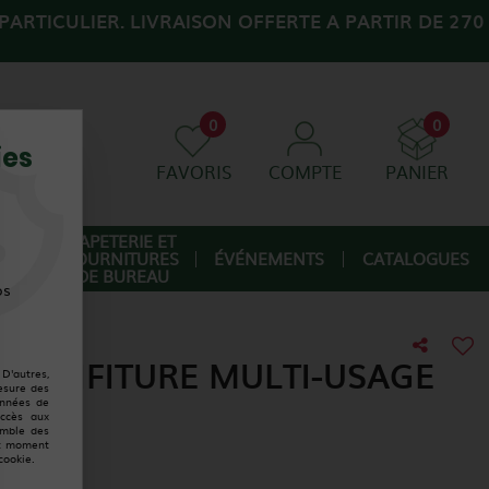
ARTICULIER. LIVRAISON OFFERTE A PARTIR DE 270
0
0
ies
FAVORIS
COMPTE
PANIER
AGE
PAPETERIE ET
FOURNITURES
ÉVÉNEMENTS
CATALOGUES
IQUE
DE BUREAU
os
S CONFITURE MULTI-USAGE
D'autres,
esure des
onnées de
accès aux
emble des
ut moment
cookie.