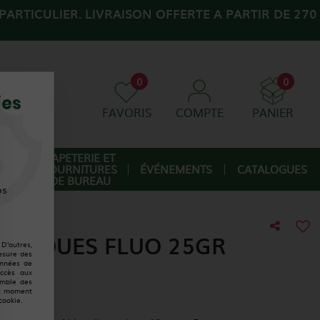
ARTICULIER. LIVRAISON OFFERTE A PARTIR DE 270
0
0
ies
FAVORIS
COMPTE
PANIER
AGE
PAPETERIE ET
FOURNITURES
ÉVÉNEMENTS
CATALOGUES
IQUE
DE BUREAU
os
ASTIQUES FLUO 25GR
D'autres,
esure des
onnées de
accès aux
emble des
ut moment
cookie.