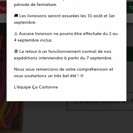
Bande auto-agrippante adhésive
période de fermeture.
igurer
Tout refuser
ACCEPTER T
Ruban de fermeture par filament
Vous recevrez alors un e-mail pour créer votre
🚚 Les livraisons seront assurées les 31 août et 1er
nouveau mot de passe en quelques secondes.
septembre.
Ruban pratique et très résistant, 
⚠️ Aucune livraison ne pourra être effectuée du 2 au
Accéder à la page de connexion
4 septembre inclus.
Vendu par :
10
📆 Le retour à un fonctionnement normal de nos
expéditions interviendra à partir du 7 septembre.
Soit un total de
28
,
80
€
HT
Nous vous remercions de votre compréhension et
vous souhaitons un très bel été ! 🌞
Recevoir une alerte
L'équipe Ça Cartonne
Livraison offerte en 