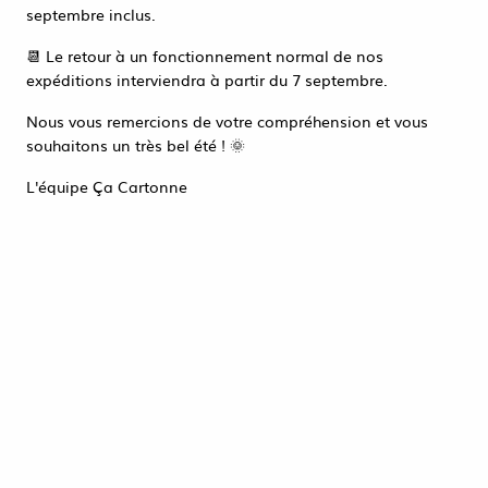
Accéder à la page de connexion
septembre inclus.
Tout refuser
ACCEPTER TOUT
📆 Le retour à un fonctionnement normal de nos
expéditions interviendra à partir du 7 septembre.
Nous vous remercions de votre compréhension et vous
souhaitons un très bel été ! 🌞
L'équipe Ça Cartonne
CAISSE À VIANDE DDBE
400X300X160 BLANC