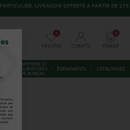
ARTICULIER. LIVRAISON OFFERTE A PARTIR DE 270
0
0
ies
FAVORIS
COMPTE
PANIER
AGE
PAPETERIE ET
FOURNITURES
ÉVÉNEMENTS
CATALOGUES
IQUE
DE BUREAU
os
D'autres,
esure des
onnées de
accès aux
emble des
ut moment
trouvée
cookie.