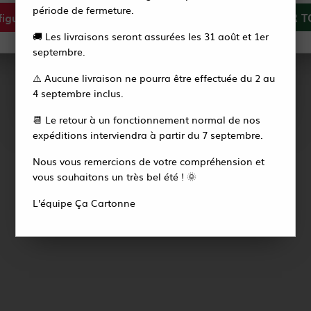
période de fermeture.
igurer
Tout refuser
ACCEPTER T
Vous recevrez alors un e-mail pour créer votre
🚚 Les livraisons seront assurées les 31 août et 1er
nouveau mot de passe en quelques secondes.
septembre.
⚠️ Aucune livraison ne pourra être effectuée du 2 au
Accéder à la page de connexion
4 septembre inclus.
📆 Le retour à un fonctionnement normal de nos
expéditions interviendra à partir du 7 septembre.
Nous vous remercions de votre compréhension et
vous souhaitons un très bel été ! 🌞
L'équipe Ça Cartonne