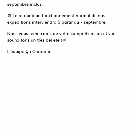
Accéder à la page de connexion
septembre inclus.
Tout refuser
ACCEPTER TOUT
📆 Le retour à un fonctionnement normal de nos
expéditions interviendra à partir du 7 septembre.
Nous vous remercions de votre compréhension et vous
souhaitons un très bel été ! 🌞
L'équipe Ça Cartonne
BOLDUC ELIAS 10mmx225m JAUNE
5,72 €
HT
ACHAT RAPIDE