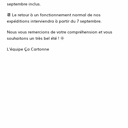
Accéder à la page de connexion
septembre inclus.
Tout refuser
ACCEPTER TOUT
📆 Le retour à un fonctionnement normal de nos
expéditions interviendra à partir du 7 septembre.
Nous vous remercions de votre compréhension et vous
souhaitons un très bel été ! 🌞
L'équipe Ça Cartonne
25kg Frisure Sulfurisé BLANC
63,91 €
HT
ACHAT RAPIDE
1 article sur
1