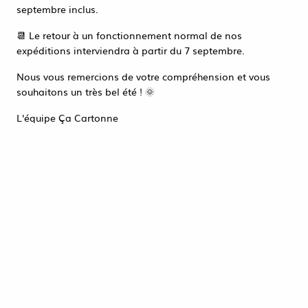
Accéder à la page de connexion
septembre inclus.
Tout refuser
ACCEPTER TOUT
📆 Le retour à un fonctionnement normal de nos
expéditions interviendra à partir du 7 septembre.
Nous vous remercions de votre compréhension et vous
souhaitons un très bel été ! 🌞
L'équipe Ça Cartonne
250 sacs cadeaux kraft blanc
18+6X35CM
19,79 €
HT
ACHAT RAPIDE