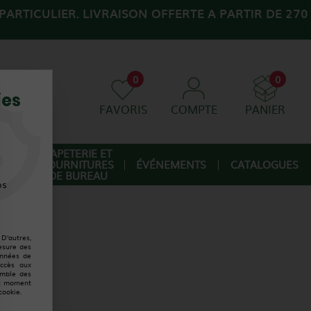
ARTICULIER. LIVRAISON OFFERTE A PARTIR DE 270
0
0
ies
FAVORIS
COMPTE
PANIER
AGE
PAPETERIE ET
FOURNITURES
ÉVÉNEMENTS
CATALOGUES
IQUE
DE BUREAU
os
D'autres,
esure des
onnées de
accès aux
emble des
ut moment
cookie.