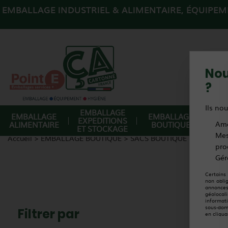
EMBALLAGE INDUSTRIEL & ALIMENTAIRE, ÉQUIPEME
Nou
?
Ils nou
EMBALLAGE
EMBALLAGE
EMBALLAGE
EQ
EXPEDITIONS
ALIMENTAIRE
BOUTIQUE
Amé
DE
ET STOCKAGE
Mes
Accueil
>
EMBALLAGE BOUTIQUE
>
SACS BOUTIQUE
>
SACS PP 
pro
Gér
Certains
non obli
annonces
géolocal
informat
sous-dom
Filtrer par
en cliqua