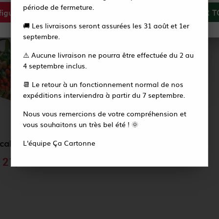
période de fermeture.
igurer
Tout refuser
ACCEPTER T
Vous recevrez alors un e-mail pour créer votre
PRIX DÉGRESSIF
🚚 Les livraisons seront assurées les 31 août et 1er
nouveau mot de passe en quelques secondes.
septembre.
⚠️ Aucune livraison ne pourra être effectuée du 2 au
Accéder à la page de connexion
4 septembre inclus.
📆 Le retour à un fonctionnement normal de nos
expéditions interviendra à partir du 7 septembre.
Nous vous remercions de votre compréhension et
vous souhaitons un très bel été ! 🌞
25 Sacs cabas "Métiers" - PP tissé - FRUITS ET LEGUMES 370 + 230 x 360 mm
L'équipe Ça Cartonne
21,91 €
HT