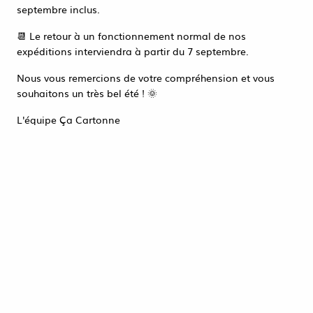
Accéder à la page de connexion
septembre inclus.
Tout refuser
ACCEPTER TOUT
📆 Le retour à un fonctionnement normal de nos
expéditions interviendra à partir du 7 septembre.
Nous vous remercions de votre compréhension et vous
souhaitons un très bel été ! 🌞
L'équipe Ça Cartonne
PISTOLET A COLLE 20W PREMIUM + 2
RECH
9,20 €
HT
ACHAT RAPIDE
1 article sur
1