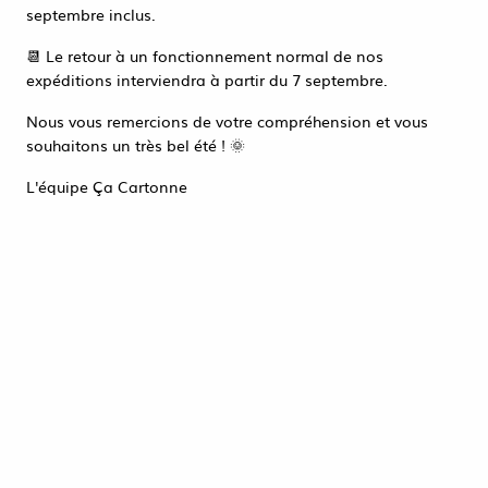
Accéder à la page de connexion
septembre inclus.
PRIX DÉGRESSIF
Tout refuser
ACCEPTER TOUT
📆 Le retour à un fonctionnement normal de nos
expéditions interviendra à partir du 7 septembre.
Nous vous remercions de votre compréhension et vous
souhaitons un très bel été ! 🌞
L'équipe Ça Cartonne
5000 Sacs Liasses 20µ 170x220
TRANSPARENTS
37,72 €
HT
ACHAT RAPIDE
PRIX DÉGRESSIF