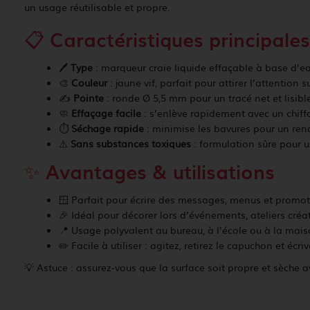
un usage réutilisable et propre.
📋 Caractéristiques principales
🖊️
Type
: marqueur craie liquide effaçable à base d’e
🎨
Couleur
: jaune vif, parfait pour attirer l’attention 
✍️
Pointe
: ronde Ø 5,5 mm pour un tracé net et lisibl
🧼
Effaçage facile
: s’enlève rapidement avec un chif
⏱️
Séchage rapide
: minimise les bavures pour un ren
⚠️
Sans substances toxiques
: formulation sûre pour 
✨ Avantages & utilisations
🪟 Parfait pour écrire des messages, menus et promoti
🎉 Idéal pour décorer lors d’événements, ateliers créat
📍 Usage polyvalent au bureau, à l’école ou à la mais
✏️ Facile à utiliser : agitez, retirez le capuchon et écri
💡 Astuce : assurez-vous que la surface soit propre et sèche 