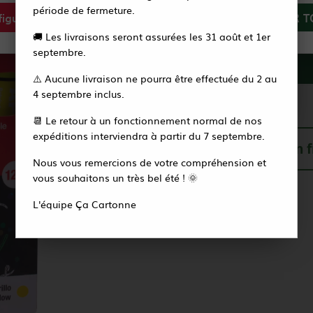
période de fermeture.
Description
igurer
Tout refuser
ACCEPTER T
Vous recevrez alors un e-mail pour créer votre
🚚 Les livraisons seront assurées les 31 août et 1er
nouveau mot de passe en quelques secondes.
septembre.
⚠️ Aucune livraison ne pourra être effectuée du 2 au
Accéder à la page de connexion
4 septembre inclus.
Recevoir une alerte
📆 Le retour à un fonctionnement normal de nos
expéditions interviendra à partir du 7 septembre.
Livraison offerte en 
Nous vous remercions de votre compréhension et
vous souhaitons un très bel été ! 🌞
L'équipe Ça Cartonne