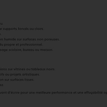
au.
sur supports foncés ou clairs.
e.
fon humide sur surfaces non poreuses.
du propre et professionnel.
usage scolaire, bureau ou maison.
ons sur vitrines ou tableaux noirs.
ifs ou projets artistiques.
on sur surfaces lisses.
vez.
avant d’écrire pour une meilleure performance et une effaçabilité 