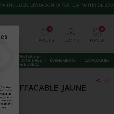
ARTICULIER. LIVRAISON OFFERTE A PARTIR DE 270
0
0
ies
FAVORIS
COMPTE
PANIER
AGE
PAPETERIE ET
FOURNITURES
ÉVÉNEMENTS
CATALOGUES
IQUE
DE BUREAU
os
AIE EFFACABLE JAUNE
D'autres,
esure des
onnées de
accès aux
emble des
ut moment
cookie.