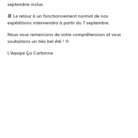
Accéder à la page de connexion
septembre inclus.
Tout refuser
ACCEPTER TOUT
📆 Le retour à un fonctionnement normal de nos
expéditions interviendra à partir du 7 septembre.
Nous vous remercions de votre compréhension et vous
souhaitons un très bel été ! 🌞
SERVICE CLIENT
05 65 35 30 91
L'équipe Ça Cartonne
PAIEMENT SÉCURISÉ PAR CARTE BANCAIRE
RETRAIT GRATUIT
EN MAGASIN CAHORS (46)
LIVRAISON EN FRANCE MÉTROPOLITAINE