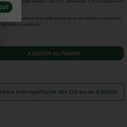
sonnes à mobilité réduite » en PVC, dimension 114 x 114 mm avec
OUT
e quelle surface lisse telle que le verre, les fenêtres, les portes,
e de bain, le métal etc.
AJOUTER AU PANIER
france métropolitaine dès 270 euros d'achats