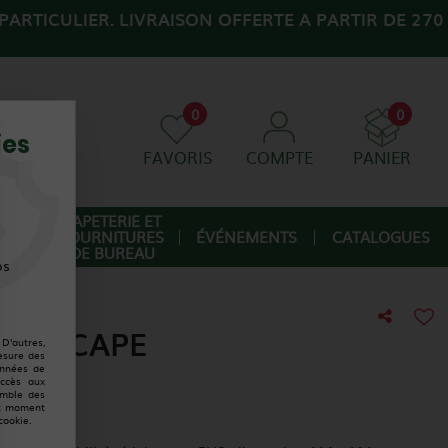
ARTICULIER. LIVRAISON OFFERTE A PARTIR DE 270
0
0
ies
FAVORIS
COMPTE
PANIER
AGE
PAPETERIE ET
FOURNITURES
ÉVÉNEMENTS
CATALOGUES
IQUE
DE BUREAU
os
ANDICAPE
D'autres,
esure des
onnées de
accès aux
emble des
ut moment
cookie.