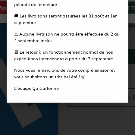
Etiquette de signalisation « Per
période de fermeture.
igurer
Tout refuser
ACCEPTER T
un adhésif permanent.
Vous recevrez alors un e-mail pour créer votre
🚚 Les livraisons seront assurées les 31 août et 1er
Convient pour fixation sur n’import
nouveau mot de passe en quelques secondes.
septembre.
les carreaux de cuisine et de sall
⚠️ Aucune livraison ne pourra être effectuée du 2 au
Accéder à la page de connexion
4 septembre inclus.
Vendu par :
10
📆 Le retour à un fonctionnement normal de nos
expéditions interviendra à partir du 7 septembre.
Nous vous remercions de votre compréhension et
Soit un total de
16
,
30
€
HT
vous souhaitons un très bel été ! 🌞
L'équipe Ça Cartonne
Livraison offerte en 