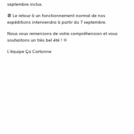
Accéder à la page de connexion
septembre inclus.
Tout refuser
ACCEPTER TOUT
📆 Le retour à un fonctionnement normal de nos
expéditions interviendra à partir du 7 septembre.
Nous vous remercions de votre compréhension et vous
souhaitons un très bel été ! 🌞
L'équipe Ça Cartonne
POCHETTE MATELASSÉE
300X440 / J N° 9