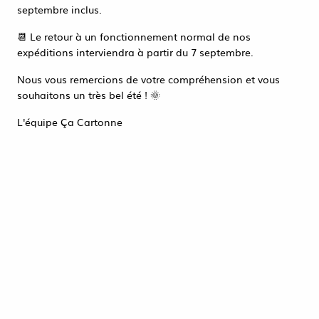
Accéder à la page de connexion
septembre inclus.
Tout refuser
ACCEPTER TOUT
📆 Le retour à un fonctionnement normal de nos
expéditions interviendra à partir du 7 septembre.
Nous vous remercions de votre compréhension et vous
souhaitons un très bel été ! 🌞
L'équipe Ça Cartonne
STYLOS MADE FROM
BOTTLE
0
,
54
€
HT
Réf. :
AP18765