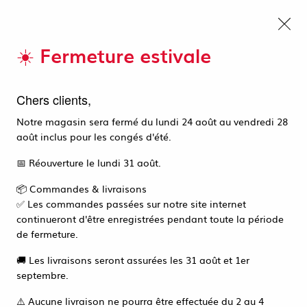
EMBALLAGE INDUSTRIEL & ALIMENTAIRE, ÉQUIPEMENT CHR, PRODUITS
D'HYGIÈNE. PROFESSIONNEL & PARTICULIER. LIVRAISON OFFERTE A
Nous autorisez-vous à utiliser
PARTIR DE 270 EUROS HT
vos cookies ?
☀️ Fermeture estivale
Bon retour parmi nous !
🌟
Ils nous seront utiles pour :
0
Améliorer l'interface et les fonctionnalités du site
Chers clients,
Nous avons modernisé notre boutique pour mieux vous
Mesurer les campagnes marketing et proposer des
servir.
Notre magasin sera fermé du lundi 24 août au vendredi 28
mises à jour sur nos produits
Accueil
>
PAPETERIE ET FOURNITURES DE BUREAU
>
août inclus pour les congés d'été.
ÉCRITURES ET CORRECTIONS
Gérer l'authentification et surveiller les erreurs
>
STYLOS MADE FROM BOTTLE
Vous aviez déjà un compte ? Pour votre première
techniques
connexion sur ce nouveau site, voici la marche à suivre :
📅 Réouverture le lundi 31 août.
Certains cookies sont nécessaires à des fins techniques, ils sont donc dispensés
Cliquez sur le bouton "
Se connecter
" ci-dessous.
de consentement. D'autres, non obligatoires, peuvent être utilisés pour la
📦 Commandes & livraisons
personnalisation des annonces et du contenu, la mesure des annonces et du
Saisissez votre adresse e-mail habituelle.
✅ Les commandes passées sur notre site internet
contenu, la connaissance de l'audience et le développement de produits, les
Cliquez sur le lien "
Mot de passe oublié ?
".
données de géolocalisation précises et l'identification par le balayage de
continueront d'être enregistrées pendant toute la période
l'appareil, le stockage et/ou l'accès aux informations sur un appareil. Si vous
donnez votre consentement, celui-ci sera valable sur l’ensemble des sous-
de fermeture.
domaines de Ça Cartonne. Vous disposez de la possibilité de retirer votre
consentement à tout moment en cliquant sur le widget en bas à droite de la
Vous recevrez alors un e-mail pour créer votre nouveau
page. Pour en savoir plus, consulter notre politique de cookie.
🚚 Les livraisons seront assurées les 31 août et 1er
mot de passe en quelques secondes.
septembre.
Configurer
⚠️ Aucune livraison ne pourra être effectuée du 2 au 4