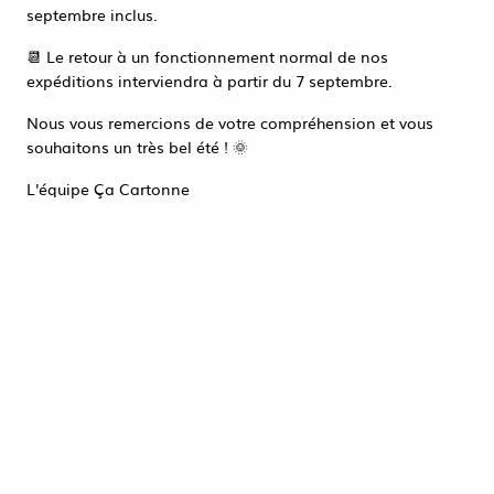
Accéder à la page de connexion
septembre inclus.
Tout refuser
ACCEPTER TOUT
📆 Le retour à un fonctionnement normal de nos
expéditions interviendra à partir du 7 septembre.
Nous vous remercions de votre compréhension et vous
souhaitons un très bel été ! 🌞
L'équipe Ça Cartonne
ADHÉSIF KRAFT GOMMÉ
60GR 50MMX200M