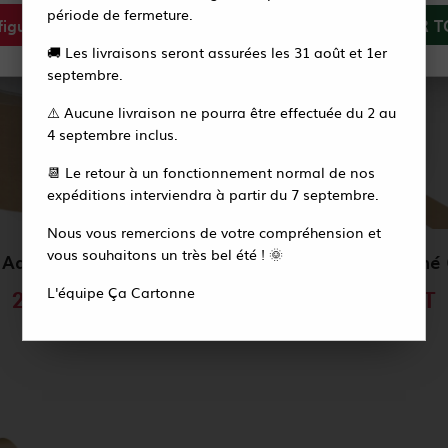
période de fermeture.
igurer
Tout refuser
ACCEPTER T
Vous recevrez alors un e-mail pour créer votre
🚚 Les livraisons seront assurées les 31 août et 1er
nouveau mot de passe en quelques secondes.
septembre.
⚠️ Aucune livraison ne pourra être effectuée du 2 au
Accéder à la page de connexion
4 septembre inclus.
📆 Le retour à un fonctionnement normal de nos
expéditions interviendra à partir du 7 septembre.
Nous vous remercions de votre compréhension et
vous souhaitons un très bel été ! 🌞
Rouleau Adhésif Kraft 48mmx50m 59gr/m²
L'équipe Ça Cartonne
2,84 €
HT
4,66 €
HT