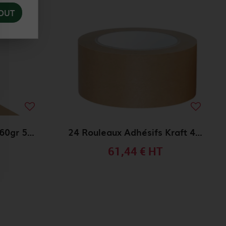
OUT
Adhésif Kraft gommé 60gr 50mmx200m
24 Rouleaux Adhésifs Kraft 48mmx50m 59gr/m²
61,44 €
HT