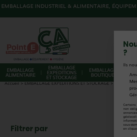
EMBALLAGE INDUSTRIEL & ALIMENTAIRE, ÉQUIPEME
Nou
?
Ils nou
EMBALLAGE
EMBALLAGE
EMBALLAGE
EQ
EXPEDITIONS
ALIMENTAIRE
BOUTIQUE
Amé
DE
ET STOCKAGE
Mes
Accueil
>
EMBALLAGE EXPEDITIONS ET STOCKAGE
>
ADHÉSIFS 
pro
Gér
Certains
non obli
annonces
géolocal
informat
sous-dom
Filtrer par
en cliqua