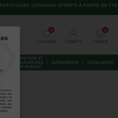
ARTICULIER. LIVRAISON OFFERTE A PARTIR DE 270
0
0
ies
FAVORIS
COMPTE
PANIER
AGE
PAPETERIE ET
FOURNITURES
ÉVÉNEMENTS
CATALOGUES
IQUE
DE BUREAU
os
D'autres,
esure des
onnées de
accès aux
emble des
ut moment
cookie.