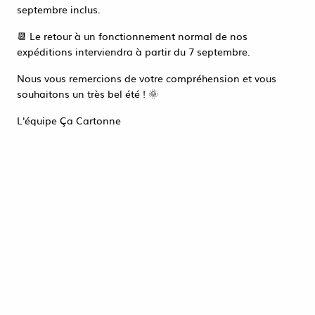
Accéder à la page de connexion
septembre inclus.
Tout refuser
ACCEPTER TOUT
📆 Le retour à un fonctionnement normal de nos
expéditions interviendra à partir du 7 septembre.
Nous vous remercions de votre compréhension et vous
souhaitons un très bel été ! 🌞
L'équipe Ça Cartonne
Chemin de Table unis 0.30x10m ROSE
2,46 €
HT
ACHAT RAPIDE