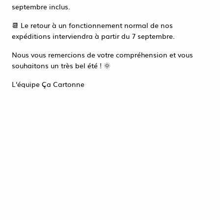
Accéder à la page de connexion
septembre inclus.
Tout refuser
ACCEPTER TOUT
📆 Le retour à un fonctionnement normal de nos
expéditions interviendra à partir du 7 septembre.
Nous vous remercions de votre compréhension et vous
souhaitons un très bel été ! 🌞
L'équipe Ça Cartonne
100 ATTACHES TWIST KRAFT 9.5CM
0,61 €
HT
ACHAT RAPIDE