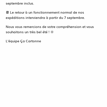
Accéder à la page de connexion
septembre inclus.
Tout refuser
ACCEPTER TOUT
📆 Le retour à un fonctionnement normal de nos
expéditions interviendra à partir du 7 septembre.
Nous vous remercions de votre compréhension et vous
souhaitons un très bel été ! 🌞
L'équipe Ça Cartonne
25 Plats Alu Gastro 32x25.7x6.5cm
PG3500 Operculable
16,47 €
HT
ACHAT RAPIDE