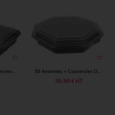
50 Barquettes + Couvercles PS 22x15x5 NOIR
50 Assiettes + Couvercles Octo 23x23x5 NOIR
30,90 €
HT