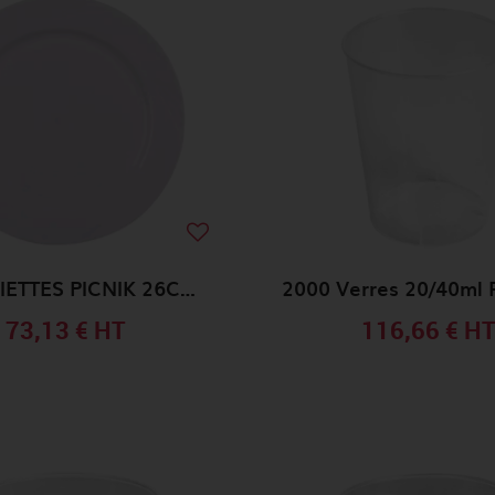
160 ASSIETTES PICNIK 26CM / ISV61260BL
73,13 €
HT
116,66 €
H