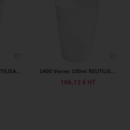
960 Verres 180ml REUTILISABLE
1400 Verres 100ml REUTILISABLE
T
166,12 €
HT