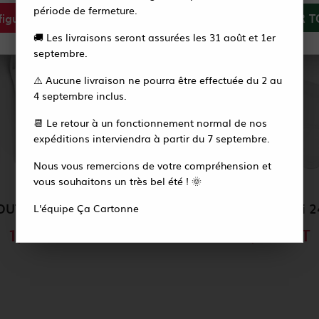
période de fermeture.
igurer
Tout refuser
ACCEPTER T
Vous recevrez alors un e-mail pour créer votre
🚚 Les livraisons seront assurées les 31 août et 1er
nouveau mot de passe en quelques secondes.
septembre.
⚠️ Aucune livraison ne pourra être effectuée du 2 au
Accéder à la page de connexion
4 septembre inclus.
📆 Le retour à un fonctionnement normal de nos
expéditions interviendra à partir du 7 septembre.
Nous vous remercions de votre compréhension et
vous souhaitons un très bel été ! 🌞
1 SET COUTEAU TABLE FOURCHETTE TABLE CUILLERE SERVIETTE
L'équipe Ça Cartonne
1,02 €
HT
8,58 €
HT