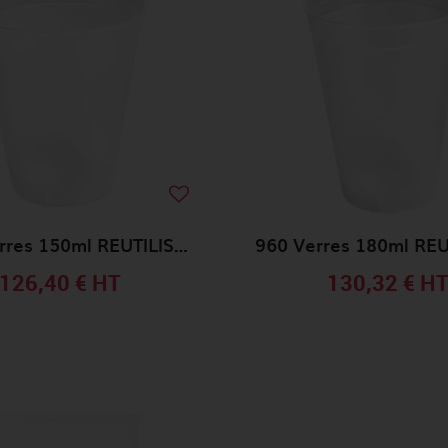
1000 Verres 150ml REUTILISABLE
126,40 €
HT
130,32 €
H