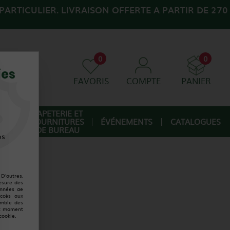
ARTICULIER. LIVRAISON OFFERTE A PARTIR DE 270
0
0
ies
FAVORIS
COMPTE
PANIER
AGE
PAPETERIE ET
FOURNITURES
ÉVÉNEMENTS
CATALOGUES
IQUE
DE BUREAU
os
D'autres,
esure des
onnées de
accès aux
emble des
ut moment
cookie.