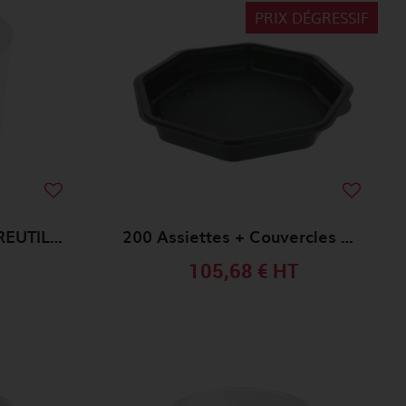
PRIX DÉGRESSIF
2000 Verres 20/40ml REUTILISABLE
200 Assiettes + Couvercles Octo 23x23x5 NOIR
T
105,68 €
HT