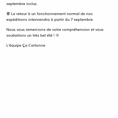
Accéder à la page de connexion
septembre inclus.
Tout refuser
ACCEPTER TOUT
📆 Le retour à un fonctionnement normal de nos
expéditions interviendra à partir du 7 septembre.
Nous vous remercions de votre compréhension et vous
souhaitons un très bel été ! 🌞
L'équipe Ça Cartonne
MOUSSE FLORALE HUMIDE 23+11X8
2,20 €
HT
ACHAT RAPIDE