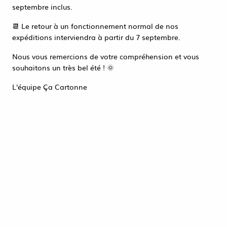
Accéder à la page de connexion
septembre inclus.
Tout refuser
ACCEPTER TOUT
📆 Le retour à un fonctionnement normal de nos
expéditions interviendra à partir du 7 septembre.
Nous vous remercions de votre compréhension et vous
souhaitons un très bel été ! 🌞
L'équipe Ça Cartonne
MINUTEUR DE CUISINE NUMERIQUE
67X67 MM AVEC CLIP MAGNETIQUE
5,95 €
HT
ACHAT RAPIDE