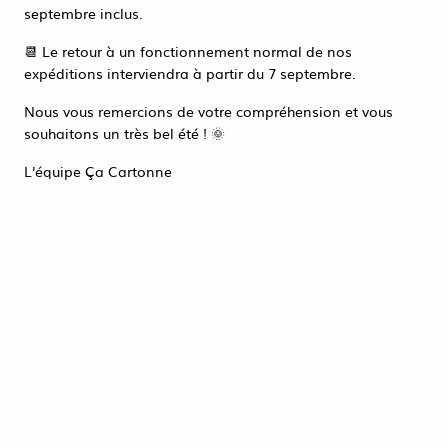
Accéder à la page de connexion
septembre inclus.
Tout refuser
ACCEPTER TOUT
📆 Le retour à un fonctionnement normal de nos
expéditions interviendra à partir du 7 septembre.
Nous vous remercions de votre compréhension et vous
souhaitons un très bel été ! 🌞
L'équipe Ça Cartonne
TABLIER BLANC PHOENIX 100% COTON
105X60
6,64 €
HT
ACHAT RAPIDE