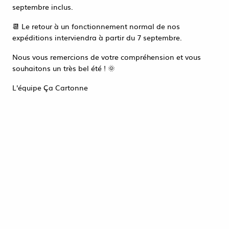
Accéder à la page de connexion
septembre inclus.
Tout refuser
ACCEPTER TOUT
📆 Le retour à un fonctionnement normal de nos
expéditions interviendra à partir du 7 septembre.
Nous vous remercions de votre compréhension et vous
souhaitons un très bel été ! 🌞
L'équipe Ça Cartonne
500 ETIQUETTES FLUO ORANGE OFFRE
SPECIALE
5,70 €
HT
ACHAT RAPIDE