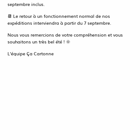
Accéder à la page de connexion
septembre inclus.
Tout refuser
ACCEPTER TOUT
📆 Le retour à un fonctionnement normal de nos
expéditions interviendra à partir du 7 septembre.
Nous vous remercions de votre compréhension et vous
souhaitons un très bel été ! 🌞
L'équipe Ça Cartonne
SET 3 NOEUDS PVC JUTE
2,98 €
HT
ACHAT RAPIDE