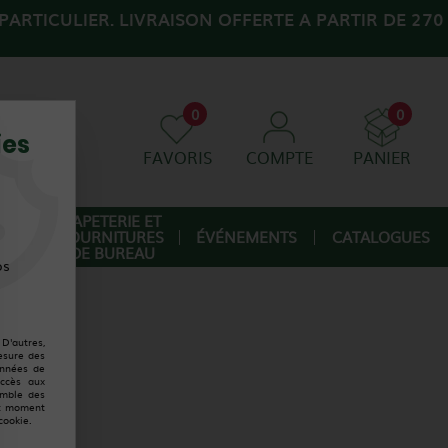
ARTICULIER. LIVRAISON OFFERTE A PARTIR DE 270
0
0
ies
FAVORIS
COMPTE
PANIER
AGE
PAPETERIE ET
FOURNITURES
ÉVÉNEMENTS
CATALOGUES
IQUE
DE BUREAU
os
D'autres,
esure des
onnées de
accès aux
emble des
ut moment
cookie.