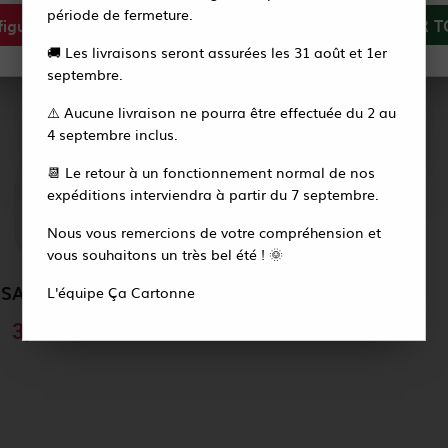
période de fermeture.
igurer
Tout refuser
ACCEPTER T
Vous recevrez alors un e-mail pour créer votre
🚚 Les livraisons seront assurées les 31 août et 1er
nouveau mot de passe en quelques secondes.
septembre.
⚠️ Aucune livraison ne pourra être effectuée du 2 au
Accéder à la page de connexion
4 septembre inclus.
📆 Le retour à un fonctionnement normal de nos
expéditions interviendra à partir du 7 septembre.
Nous vous remercions de votre compréhension et
vous souhaitons un très bel été ! 🌞
PULVERISATEUR + BOUTEILLE 1 L TRANSLUCIDE PLASTIQUE
L'équipe Ça Cartonne
3,14 €
HT