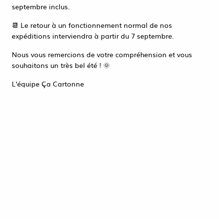
Accéder à la page de connexion
septembre inclus.
Tout refuser
ACCEPTER TOUT
📆 Le retour à un fonctionnement normal de nos
expéditions interviendra à partir du 7 septembre.
Nous vous remercions de votre compréhension et vous
souhaitons un très bel été ! 🌞
L'équipe Ça Cartonne
Machine à emballer sous vide Kitchen
Line 230V 650W
319,41 €
HT
ACHAT RAPIDE
1 article sur
1