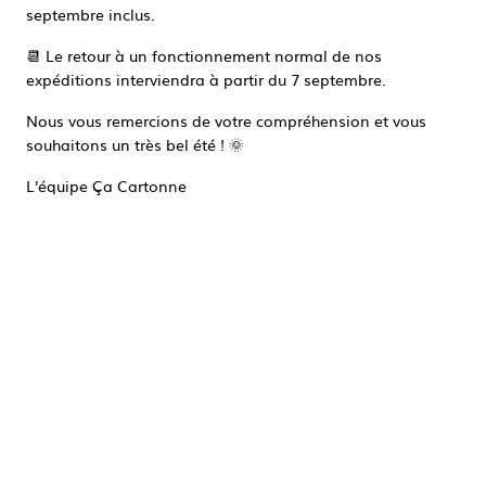
Accéder à la page de connexion
septembre inclus.
NOUVEAU
Tout refuser
ACCEPTER TOUT
📆 Le retour à un fonctionnement normal de nos
expéditions interviendra à partir du 7 septembre.
Nous vous remercions de votre compréhension et vous
souhaitons un très bel été ! 🌞
L'équipe Ça Cartonne
Trancheuse Profi Line 220 230V 210W
432,38 €
HT
ACHAT RAPIDE
1 article sur
1