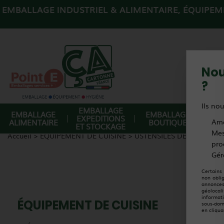
EMBALLAGE INDUSTRIEL & ALIMENTAIRE, ÉQUIPEME
Nou
?
Ils nou
EMBALLAGE
EMBALLAGE
EMBALLAGE
EQ
EXPEDITIONS
ALIMENTAIRE
BOUTIQUE
Amé
DE
ET STOCKAGE
Mes
Accueil
>
ÉQUIPEMENT DE CUISINE
>
USTENSILES DE DÉCOUPE
pro
Gér
Certains
non obli
annonces
géolocal
informat
ÉQUIPEMENT DE CUISINE
sous-dom
en cliqua