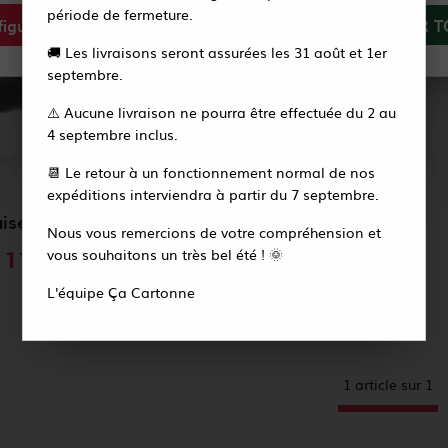
période de fermeture.
igurer
Tout refuser
ACCEPTER T
Vous recevrez alors un e-mail pour créer votre
🚚 Les livraisons seront assurées les 31 août et 1er
nouveau mot de passe en quelques secondes.
septembre.
⚠️ Aucune livraison ne pourra être effectuée du 2 au
Accéder à la page de connexion
4 septembre inclus.
📆 Le retour à un fonctionnement normal de nos
expéditions interviendra à partir du 7 septembre.
uiseur de couteaux
Nous vous remercions de votre compréhension et
vous souhaitons un très bel été ! 🌞
11,50 €
HT
L'équipe Ça Cartonne
1 article sur
1