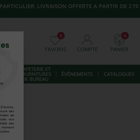
ARTICULIER. LIVRAISON OFFERTE A PARTIR DE 270
0
0
ies
FAVORIS
COMPTE
PANIER
AGE
PAPETERIE ET
FOURNITURES
ÉVÉNEMENTS
CATALOGUES
IQUE
DE BUREAU
os
D'autres,
esure des
onnées de
accès aux
emble des
ut moment
cookie.