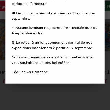
période de fermeture.
igurer
Tout refuser
ACCEPTER T
Vous recevrez alors un e-mail pour créer votre
🚚 Les livraisons seront assurées les 31 août et 1er
nouveau mot de passe en quelques secondes.
septembre.
⚠️ Aucune livraison ne pourra être effectuée du 2 au
Accéder à la page de connexion
4 septembre inclus.
📆 Le retour à un fonctionnement normal de nos
expéditions interviendra à partir du 7 septembre.
Nous vous remercions de votre compréhension et
vous souhaitons un très bel été ! 🌞
het Confetti 100 g
Sac de confettis 
L'équipe Ça Cartonne
0,61 €
HT
0,70 €
HT