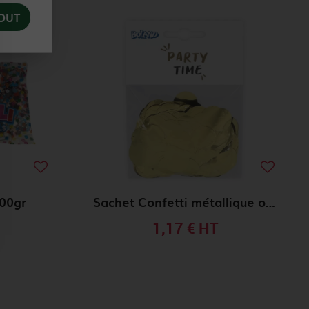
OUT
100gr
Sachet Confetti métallique or 30 g
1,17 €
HT