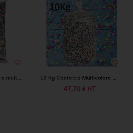
Sachet de 1Kg confettis multicolores /CO22320
10 Kg Confettis Multicolore CARNAVAL
47,70 €
HT