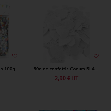
es 100g
80g de confettis Coeurs BLANC en boite décorée 5CM
2,90 €
HT