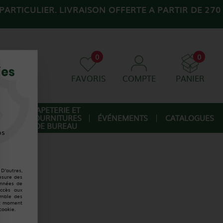
ARTICULIER. LIVRAISON OFFERTE A PARTIR DE 270
0
0
ies
FAVORIS
COMPTE
PANIER
AGE
PAPETERIE ET
FOURNITURES
ÉVÉNEMENTS
CATALOGUES
IQUE
DE BUREAU
os
D'autres,
esure des
onnées de
accès aux
emble des
ut moment
cookie.