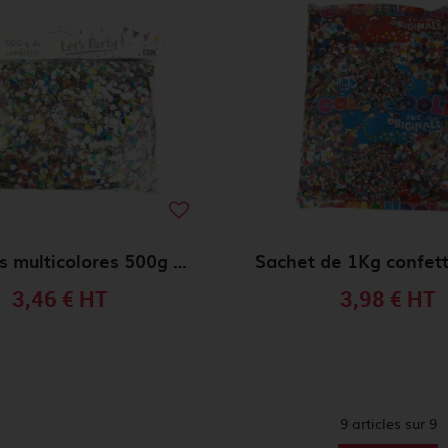
Confettis multicolores 500g SC / CO22237SC
3,46 €
HT
3,98 €
HT
9 articles sur
9