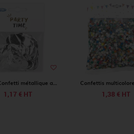
Sachet Confetti métallique argent 30 g
Confettis multicolor
1,17 €
HT
1,38 €
HT