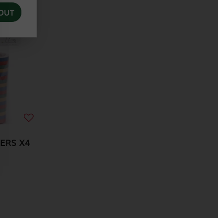
OUT
ERS X4