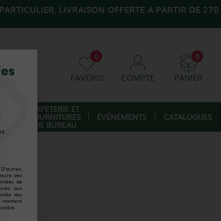
ARTICULIER. LIVRAISON OFFERTE A PARTIR DE 270
0
0
ies
FAVORIS
COMPTE
PANIER
AGE
PAPETERIE ET
FOURNITURES
ÉVÉNEMENTS
CATALOGUES
IQUE
DE BUREAU
os
D'autres,
esure des
onnées de
accès aux
emble des
ut moment
cookie.