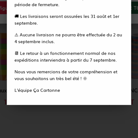
période de fermeture.
igurer
Tout refuser
ACCEPTER T
Vous recevrez alors un e-mail pour créer votre
🚚 Les livraisons seront assurées les 31 août et 1er
nouveau mot de passe en quelques secondes.
septembre.
⚠️ Aucune livraison ne pourra être effectuée du 2 au
Accéder à la page de connexion
4 septembre inclus.
📆 Le retour à un fonctionnement normal de nos
expéditions interviendra à partir du 7 septembre.
Nous vous remercions de votre compréhension et
vous souhaitons un très bel été ! 🌞
3 Rouleaux de 18 serpentins FLUO 4m / CO22961
SERPENTIN 18 LANC
L'équipe Ça Cartonne
1,98 €
HT
2,50 €
HT