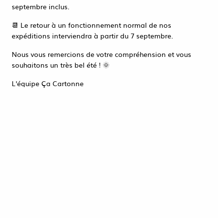
Accéder à la page de connexion
septembre inclus.
Tout refuser
ACCEPTER TOUT
📆 Le retour à un fonctionnement normal de nos
expéditions interviendra à partir du 7 septembre.
Nous vous remercions de votre compréhension et vous
souhaitons un très bel été ! 🌞
L'équipe Ça Cartonne
Bulles de savon 60 ml en display /36660
0,66 €
HT
ACHAT RAPIDE